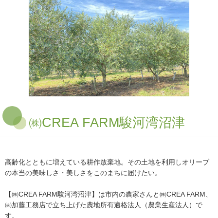
㈱CREA FARM駿河湾沼津
高齢化とともに増えている耕作放棄地。その土地を利用しオリーブ
の本当の美味しさ・美しさをこのまちに届けたい。
【㈱CREA FARM駿河湾沼津】は市内の農家さんと㈱CREA FARM、
㈱加藤工務店で立ち上げた農地所有適格法人（農業生産法人）で
す。