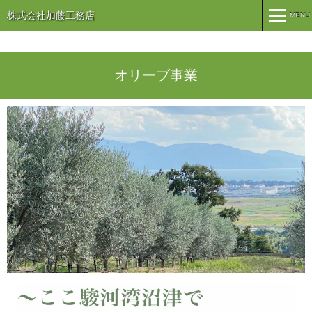
株式会社加藤工務店
MENU
MENU
TOP
オリーブ事業
企業情報
コンセプト
会社概要
組織
オリーブ事業
事業案内
まちづくり
注文住宅
商業・事業施設
医療・福祉施設・幼稚園
施工実績
公共施設
PFI事業