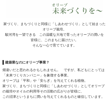
注文住宅
商業・事業施設
医療・福祉施設・幼稚園
家づくり、まちづくりと同様に「しあわせづくり」として始まった
採用情報
オリーブ栽培。
駿河湾を一望できる この温暖な大地で育ったオリーブの潤いを
代表メッセージ
先輩たちの声
皆様に、このまちに届けたい。
そんな一心で育てています。
募集要項
SDGs
建築業なのにオリーブ事業？
BLOG
畑違いだと思われるかもしれません。 ですが、私どもにとっては
「未来づくりカンパニー」を象徴する事業。
不動産情報
オリーブは「平和」や「安らぎ」を与えてくれる植物。
家づくり、まちづくりと同様に「しあわせづくり」としてオリーブ
の栽培やオイルの利用等その活動の広がりが皆様に、
この沼津というまちに潤いを与えてくれるものと確信しています。