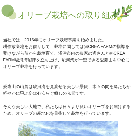
オリーブ栽培への取り組み
当社では、2016年にオリーブ栽培事業を始めました。
耕作放棄地をお借りして、栽培に関しては㈱CREA FARMの指導を
受けながら苗から栽培育て、沼津市内の農家の皆さんと㈱CREA
FARM駿河湾沼津を立ち上げ、駿河湾が一望できる愛鷹山を中心に
オリーブ栽培を行っています。
愛鷹山の山麓は駿河湾を見渡せる美しい景観、木々の間を鳥たちが
軽やかに飛ぶ姿は心安らぐ癒しの光景です。
そんな美しい大地で、私たちは日々より良いオリーブをお届けする
ため、オリーブの産地化を目指して栽培を行っています。