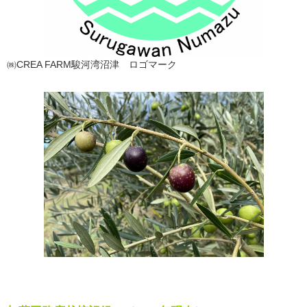
㈱CREA FARM駿河湾沼津 ロゴマーク