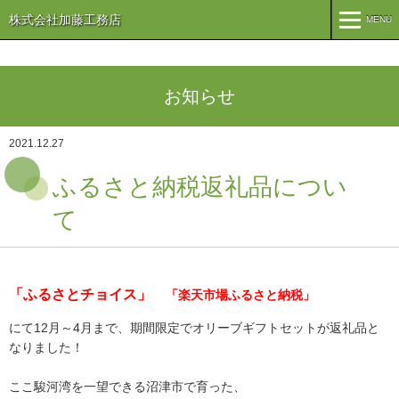
株式会社加藤工務店
MENU
MENU
TOP
お知らせ
企業情報
2021.12.27
コンセプト
会社概要
ふるさと納税返礼品につい
組織
オリーブ事業
て
事業案内
まちづくり
注文住宅
「ふるさとチョイス」
「楽天市場ふるさと納税」
商業・事業施設
医療・福祉施設・幼稚園
にて12月～4月まで、期間限定でオリーブギフトセットが返礼品と
なりました！
施工実績
ここ駿河湾を一望できる沼津市で育った、
公共施設
PFI事業