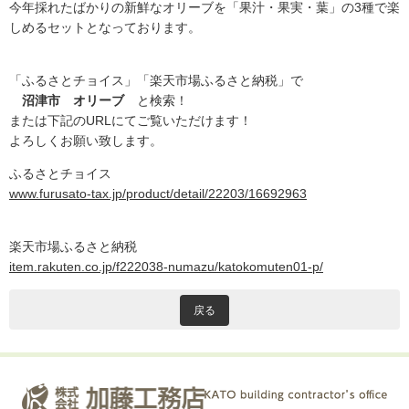
今年採れたばかりの新鮮なオリーブを「果汁・果実・葉」の3種で楽
しめるセットとなっております。
注文住宅
商業・事業施設
医療・福祉施設・幼稚園
「ふるさとチョイス」「楽天市場ふるさと納税」で
沼津市 オリーブ
と検索！
採用情報
または下記のURLにてご覧いただけます！
よろしくお願い致します。
代表メッセージ
先輩たちの声
ふるさとチョイス
募集要項
www.furusato-tax.jp/product/detail/22203/16692963
SDGs
楽天市場ふるさと納税
BLOG
item.rakuten.co.jp/f222038-numazu/katokomuten01-p/
不動産情報
戻る