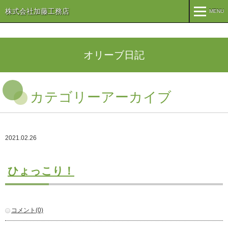
株式会社加藤工務店
MENU
MENU
TOP
オリーブ日記
企業情報
カテゴリーアーカイブ
コンセプト
会社概要
組織
オリーブ事業
2021.02.26
事業案内
まちづくり
注文住宅
ひょっこり！
商業・事業施設
医療・福祉施設・幼稚園
施工実績
コメント(0)
公共施設
PFI事業