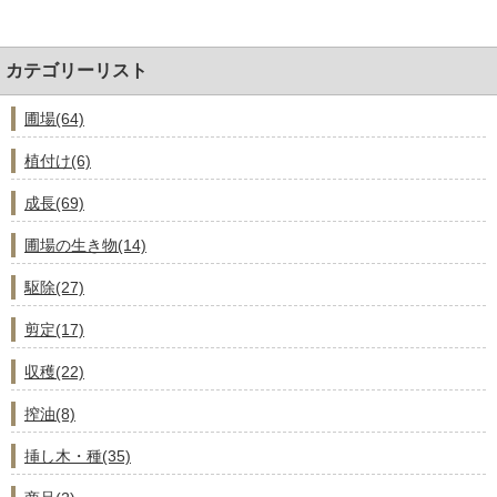
カテゴリーリスト
圃場(64)
植付け(6)
成長(69)
圃場の生き物(14)
駆除(27)
剪定(17)
収穫(22)
搾油(8)
挿し木・種(35)