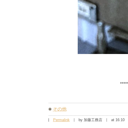
****
その他
Permalink
by 加藤工務店
at 16:10