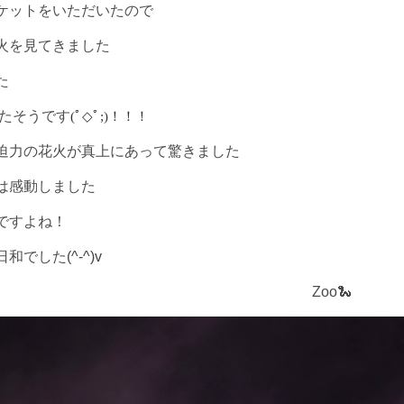
ケットをいただいたので
火を見てきました
た
たそうです
(
ﾟ
◇
ﾟ
;)
！！！
迫力の花火が真上にあって驚きました
は感動しました
ですよね！
日和でした
(^-^)v
o🐍