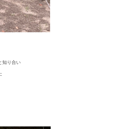
と知り合い
た