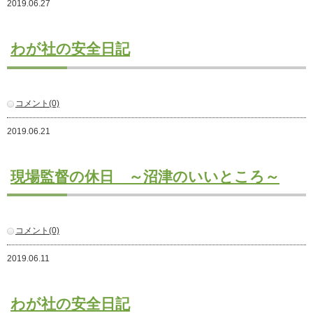
2019.06.27
注文住宅
商業・事業施設
わが社の安全日記
医療・福祉施設・幼稚園
採用情報
コメント(0)
代表メッセージ
先輩たちの声
2019.06.21
募集要項
SDGs
現場監督の休日 ～沼津のいいところ～
BLOG
不動産情報
コメント(0)
2019.06.11
わが社の安全日記