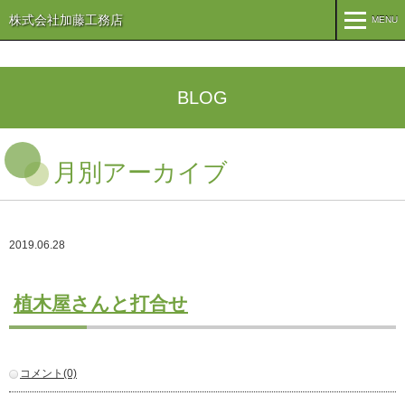
株式会社加藤工務店
MENU
MENU
TOP
BLOG
企業情報
月別アーカイブ
コンセプト
会社概要
組織
オリーブ事業
2019.06.28
事業案内
まちづくり
注文住宅
植木屋さんと打合せ
商業・事業施設
医療・福祉施設・幼稚園
施工実績
コメント(0)
公共施設
PFI事業