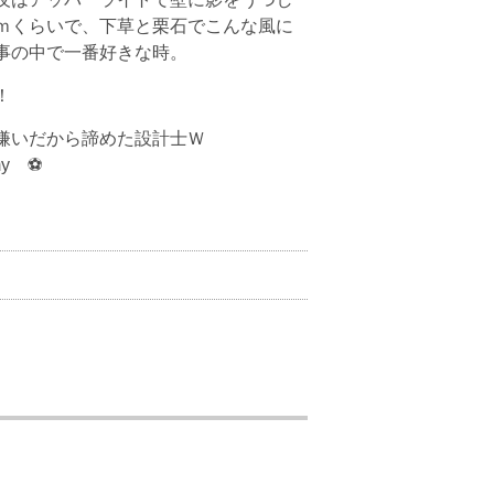
ｍくらいで、下草と栗石でこんな風に
事の中で一番好きな時。
！
嫌いだから諦めた設計士Ｗ
y ⚽