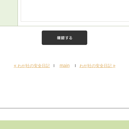
«
main
»
わが社の安全日記
わが社の安全日記