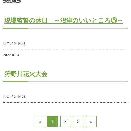
2023.08.29
注文住宅
商業・事業施設
現場監督の休日 ～沼津のいいところ⑤～
医療・福祉施設・幼稚園
採用情報
コメント(0)
代表メッセージ
先輩たちの声
2023.07.31
募集要項
SDGs
狩野川花火大会
BLOG
不動産情報
コメント(0)
«
1
2
3
»