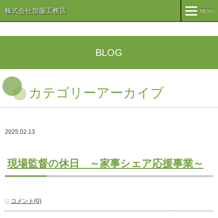
株式会社加藤工務店
MENU
MENU
TOP
BLOG
企業情報
カテゴリーアーカイブ
コンセプト
会社概要
組織
オリーブ事業
2025.02.13
事業案内
まちづくり
注文住宅
現場監督の休日 ～家事シェア応援事業～
商業・事業施設
医療・福祉施設・幼稚園
施工実績
コメント(0)
公共施設
PFI事業