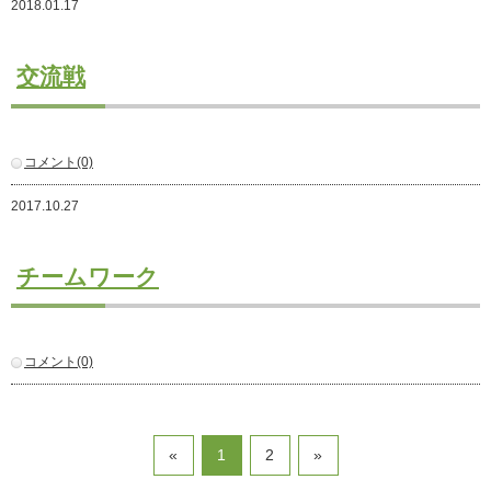
2018.01.17
注文住宅
商業・事業施設
交流戦
医療・福祉施設・幼稚園
採用情報
コメント(0)
代表メッセージ
先輩たちの声
2017.10.27
募集要項
SDGs
チームワーク
BLOG
不動産情報
コメント(0)
«
1
2
»