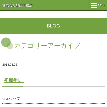
株式会社加藤工務店
MENU
MENU
TOP
BLOG
企業情報
カテゴリーアーカイブ
コンセプト
会社概要
組織
オリーブ事業
2018.04.02
事業案内
まちづくり
注文住宅
初勝利。
商業・事業施設
医療・福祉施設・幼稚園
施工実績
コメント(0)
公共施設
PFI事業