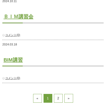
2024.10.11
注文住宅
商業・事業施設
ＢＩＭ講習会
医療・福祉施設・幼稚園
採用情報
コメント(0)
代表メッセージ
先輩たちの声
2024.03.18
募集要項
SDGs
BIM講習
BLOG
不動産情報
コメント(0)
«
1
2
»