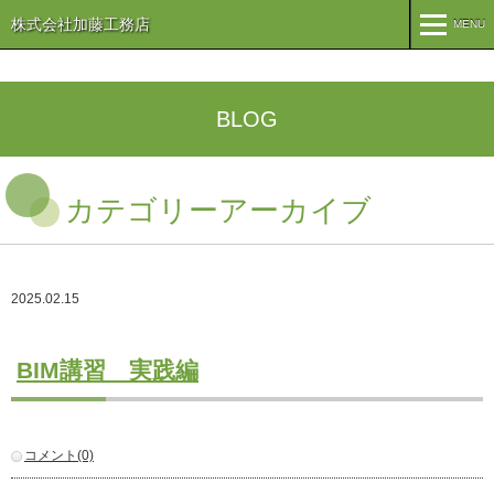
株式会社加藤工務店
MENU
MENU
TOP
BLOG
企業情報
カテゴリーアーカイブ
コンセプト
会社概要
組織
オリーブ事業
2025.02.15
事業案内
まちづくり
注文住宅
BIM講習 実践編
商業・事業施設
医療・福祉施設・幼稚園
施工実績
コメント(0)
公共施設
PFI事業