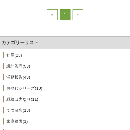
注文住宅
商業・事業施設
«
1
»
医療・福祉施設・幼稚園
採用情報
カテゴリーリスト
代表メッセージ
先輩たちの声
社屋(15)
募集要項
設計監理(53)
SDGs
活動報告(43)
BLOG
おやじシリーズ(10)
不動産情報
継続は力なり(11)
てつ散歩(13)
家庭菜園(1)