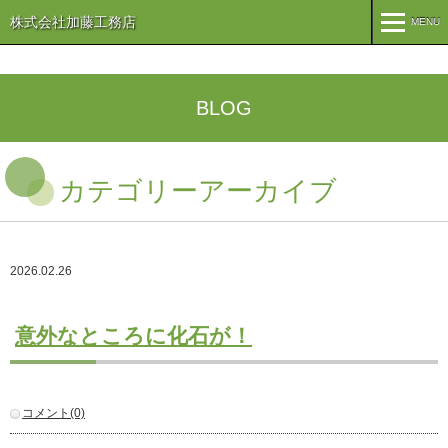
株式会社加藤工務店
MENU
MENU
TOP
BLOG
企業情報
カテゴリーアーカイブ
コンセプト
会社概要
組織
オリーブ事業
2026.02.26
事業案内
まちづくり
注文住宅
意外なところに化石が！
商業・事業施設
医療・福祉施設・幼稚園
施工実績
コメント(0)
公共施設
PFI事業