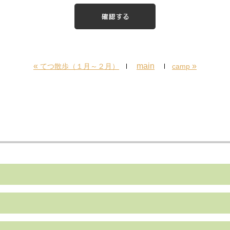
«
main
»
てつ散歩（１月～２月）
camp