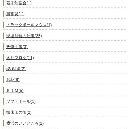
若手勉強会(1)
腱鞘炎(1)
トラックボールマウス(1)
現場監督の仕事(25)
改修工事(3)
きりブログ(11)
現場J編(2)
お花(9)
ＢＩＭ(5)
ソフトボール(1)
御朱印の旅(2)
横浜のいいところ(1)