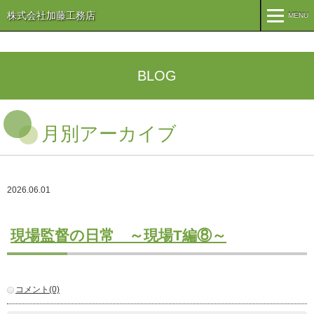
株式会社加藤工務店
MENU
MENU
TOP
BLOG
企業情報
月別アーカイブ
コンセプト
会社概要
組織
オリーブ事業
2026.06.01
事業案内
まちづくり
注文住宅
現場監督の日常 ～現場T編⑧～
商業・事業施設
医療・福祉施設・幼稚園
施工実績
コメント(0)
公共施設
PFI事業