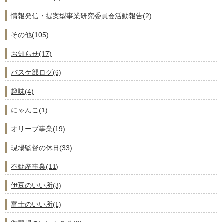
情報発信・提案型事業研究委員会活動報告(2)
その他(105)
お知らせ(17)
バスケ部ログ(6)
趣味(4)
にゃんこ(1)
オリーブ事業(19)
現場監督の休日(33)
不動産事業(11)
伊豆のいい所(8)
富士のいい所(1)