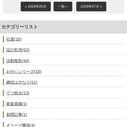
« 2026年05月
一覧へ
2026年07月 »
注文住宅
商業・事業施設
医療・福祉施設・幼稚園
カテゴリーリスト
採用情報
社屋(15)
代表メッセージ
先輩たちの声
設計監理(53)
募集要項
活動報告(43)
SDGs
おやじシリーズ(10)
BLOG
継続は力なり(11)
不動産情報
てつ散歩(13)
家庭菜園(1)
新聞記事(1)
オリーブ圃場(4)