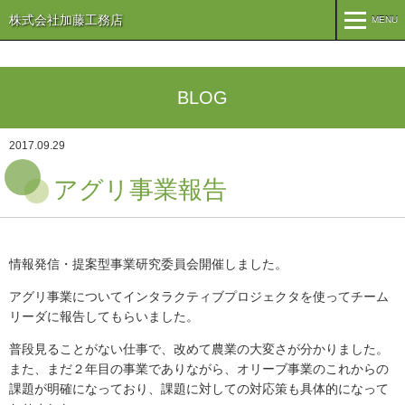
株式会社加藤工務店
MENU
MENU
TOP
BLOG
企業情報
2017.09.29
コンセプト
会社概要
アグリ事業報告
組織
オリーブ事業
事業案内
情報発信・提案型事業研究委員会開催しました。
まちづくり
注文住宅
アグリ事業についてインタラクティブプロジェクタを使ってチーム
リーダに報告してもらいました。
商業・事業施設
医療・福祉施設・幼稚園
普段見ることがない仕事で、改めて農業の大変さが分かりました。
施工実績
また、まだ２年目の事業でありながら、オリーブ事業のこれからの
課題が明確になっており、課題に対しての対応策も具体的になって
公共施設
PFI事業