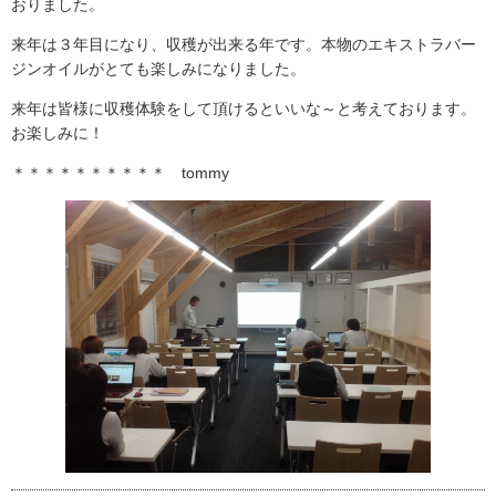
おりました。
注文住宅
商業・事業施設
来年は３年目になり、収穫が出来る年です。本物のエキストラバー
ジンオイルがとても楽しみになりました。
医療・福祉施設・幼稚園
来年は皆様に収穫体験をして頂けるといいな～と考えております。
採用情報
お楽しみに！
代表メッセージ
先輩たちの声
＊＊＊＊＊＊＊＊＊＊ tommy
募集要項
SDGs
BLOG
不動産情報