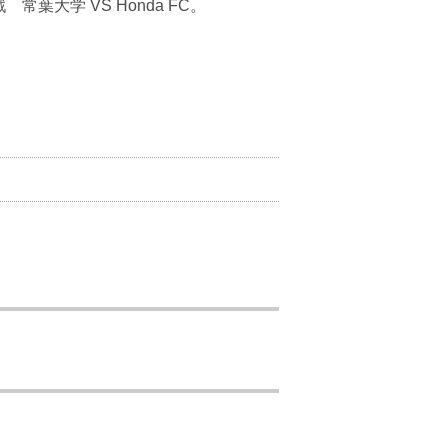
大学 VS Honda FC。