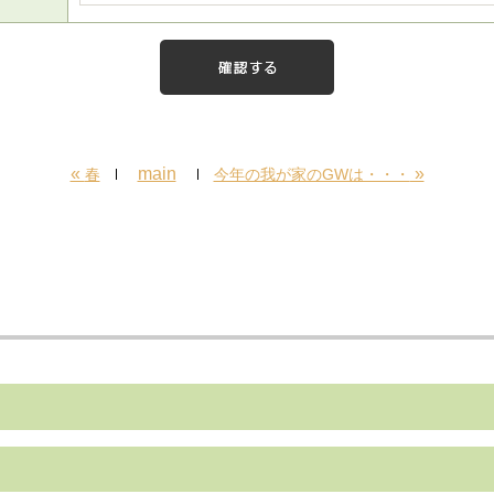
«
main
»
春
今年の我が家のGWは・・・