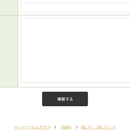
«
main
»
パーソナルカラー
咲いた 咲いた♪