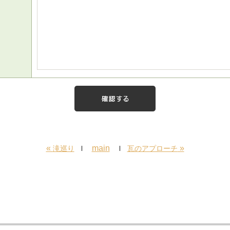
«
main
»
滝巡り
瓦のアプローチ