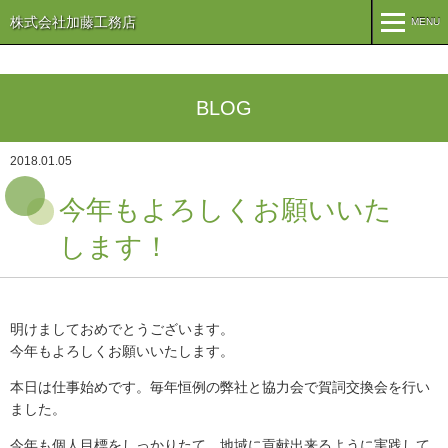
株式会社加藤工務店
MENU
MENU
TOP
BLOG
企業情報
2018.01.05
コンセプト
会社概要
今年もよろしくお願いいた
組織
オリーブ事業
します！
事業案内
まちづくり
注文住宅
明けましておめでとうございます。
今年もよろしくお願いいたします。
商業・事業施設
医療・福祉施設・幼稚園
本日は仕事始めです。毎年恒例の弊社と協力会で賀詞交換会を行い
施工実績
ました。
公共施設
PFI事業
今年も個人目標をしっかりたて、地域に貢献出来るように実践して