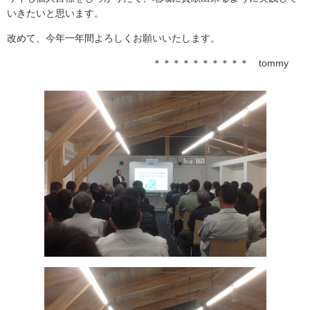
いきたいと思います。
注文住宅
商業・事業施設
改めて、今年一年間よろしくお願いいたします。
医療・福祉施設・幼稚園
＊＊＊＊＊＊＊＊＊＊ tommy
採用情報
代表メッセージ
先輩たちの声
募集要項
SDGs
BLOG
不動産情報